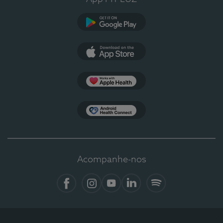
Google Play
App Store
Apple Health
Health Connect
Acompanhe-nos
Facebook
Instagram
YouTube
LinkedIn
Spotify