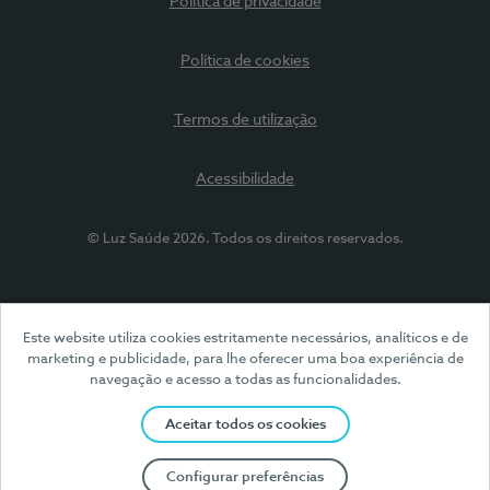
Política de privacidade
Política de cookies
Termos de utilização
Acessibilidade
© Luz Saúde 2026. Todos os direitos reservados.
Este website utiliza cookies estritamente necessários, analíticos e de
marketing e publicidade, para lhe oferecer uma boa experiência de
navegação e acesso a todas as funcionalidades.
Aceitar todos os cookies
Configurar preferências