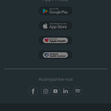
Google Play
App Store
Apple Health
Health Connect
Acompanhe-nos
Facebook
Instagram
YouTube
LinkedIn
Spotify