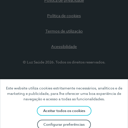
Política de privacidade
Política de cookies
Termos de utilização
Acessibilidade
© Luz Saúde 2026. Todos os direitos reservados.
Este website utiliza cookies estritamente necessários, analíticos e de
marketing e publicidade, para lhe oferecer uma boa experiência de
navegação e acesso a todas as funcionalidades.
Aceitar todos os cookies
Configurar preferências