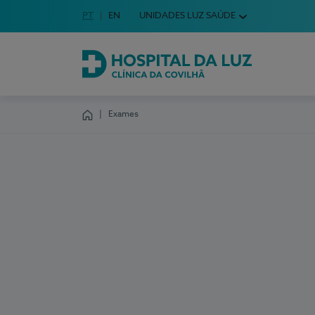
Idioma em Português
PT
English Language
EN
UNIDADES LUZ SAÚDE
Escolha o seu idioma
Hospital da Luz Clínica da Covilhã
Exames
Homepage