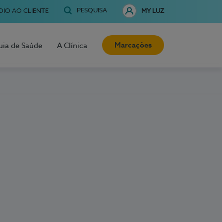
PESQUISA
OIO AO CLIENTE
MY LUZ
Marcações
uia de Saúde
A Clínica