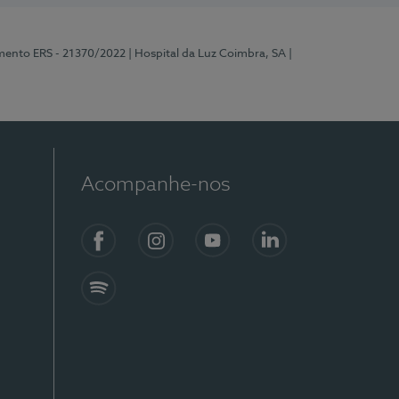
mento ERS - 21370/2022
| Hospital da Luz Coimbra, SA
|
Acompanhe-nos
Facebook
Instagram
YouTube
LinkedIn
Spotify