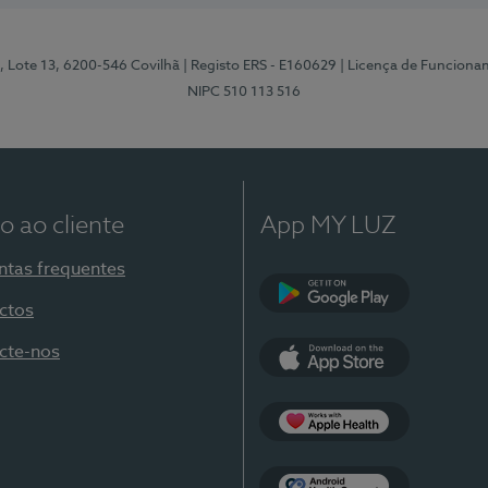
, Lote 13, 6200-546 Covilhã
| Registo ERS - E160629
| Licença de Funciona
NIPC 510 113 516
o ao cliente
App MY LUZ
ntas frequentes
ctos
Google Play
cte-nos
App Store
Apple Health