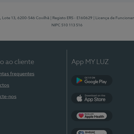
, Lote 13, 6200-546 Covilhã
| Registo ERS - E160629
| Licença de Funciona
NIPC 510 113 516
o ao cliente
App MY LUZ
ntas frequentes
ctos
Google Play
cte-nos
App Store
Apple Health