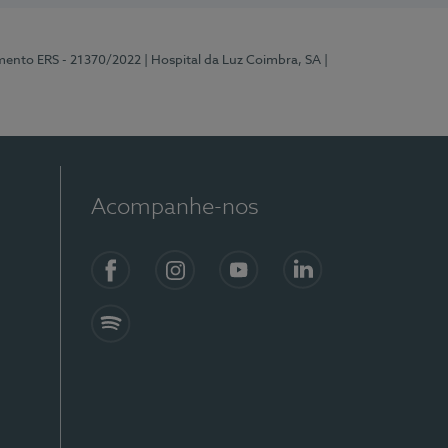
mento ERS - 21370/2022
| Hospital da Luz Coimbra, SA
|
Acompanhe-nos
Facebook
Instagram
YouTube
LinkedIn
Spotify