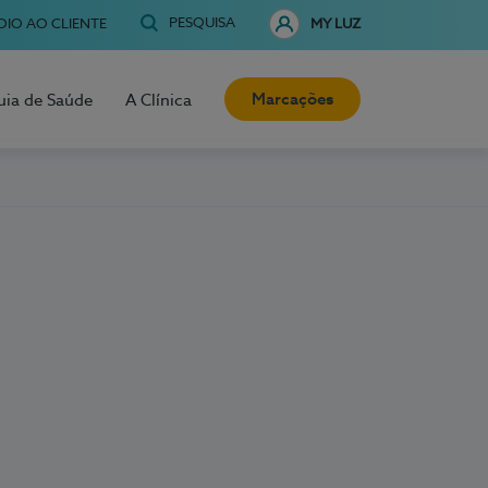
PESQUISA
OIO AO CLIENTE
MY LUZ
Marcações
uia de Saúde
A Clínica