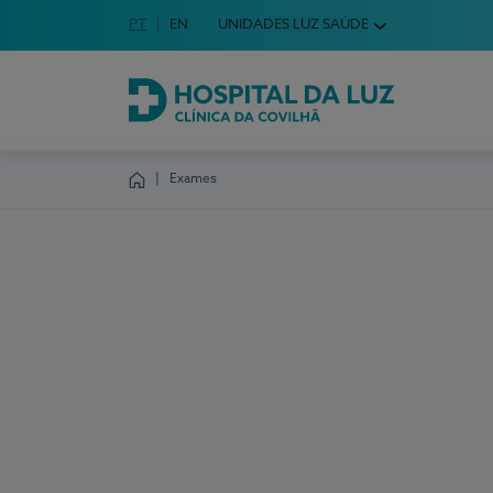
Idioma em Português
PT
English Language
EN
UNIDADES LUZ SAÚDE
Escolha o seu idioma
Hospital da Luz Clínica da Covilhã
Exames
Homepage