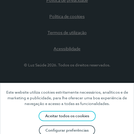
Política de privacidade
Política de cookies
Termos de utilização
Acessibilidade
© Luz Saúde 2026. Todos os direitos reservados.
Este website utiliza cookies estritamente necessários, analíticos e de
marketing e publicidade, para lhe oferecer uma boa experiência de
navegação e acesso a todas as funcionalidades.
Aceitar todos os cookies
Configurar preferências