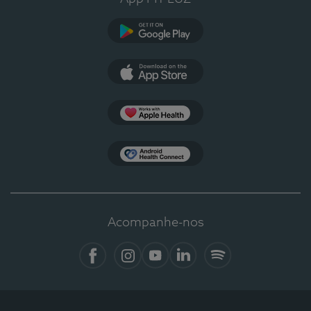
Google Play
App Store
Apple Health
Health Connect
Acompanhe-nos
Facebook
Instagram
YouTube
LinkedIn
Spotify