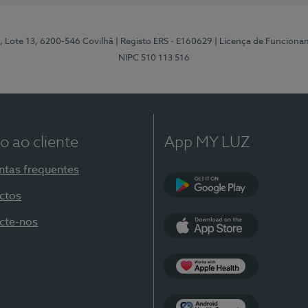
, Lote 13, 6200-546 Covilhã
| Registo ERS - E160629
| Licença de Funciona
NIPC 510 113 516
o ao cliente
App MY LUZ
ntas frequentes
ctos
Google Play
cte-nos
App Store
Apple Health