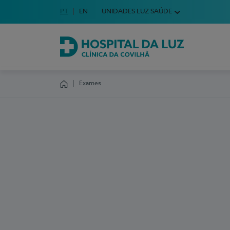
Idioma em Português
PT
English Language
EN
UNIDADES LUZ SAÚDE
Escolha o seu idioma
Hospital da Luz Clínica da Covilhã
Exames
Homepage