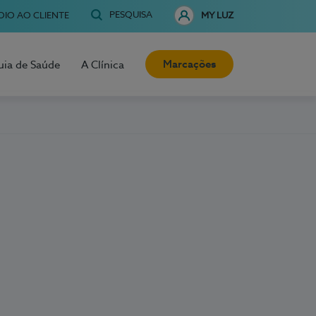
PESQUISA
OIO AO CLIENTE
MY LUZ
Marcações
uia de Saúde
A Clínica