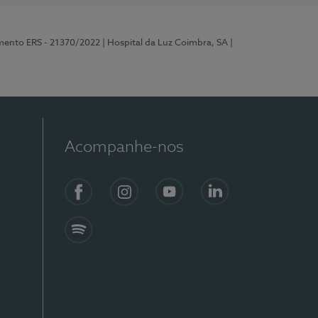
mento ERS - 21370/2022
| Hospital da Luz Coimbra, SA
|
Acompanhe-nos
Facebook
Instagram
YouTube
LinkedIn
Spotify