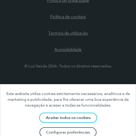
Política de privacidade
Política de cookies
Termos de utilização
Acessibilidade
© Luz Saúde 2026. Todos os direitos reservados.
Este website utiliza cookies estritamente necessários, analíticos e de
marketing e publicidade, para lhe oferecer uma boa experiência de
navegação e acesso a todas as funcionalidades.
Aceitar todos os cookies
Configurar preferências