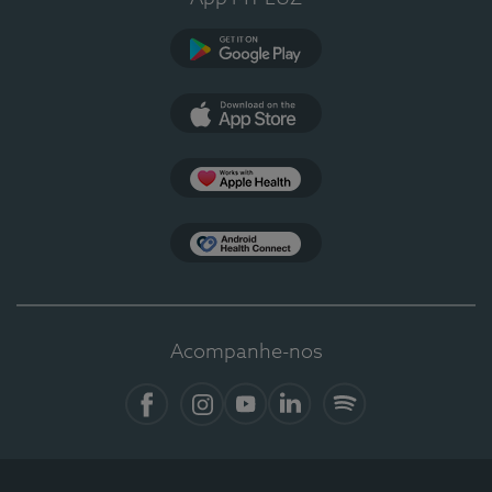
Google Play
App Store
Apple Health
Health Connect
Acompanhe-nos
Facebook
Instagram
YouTube
LinkedIn
Spotify