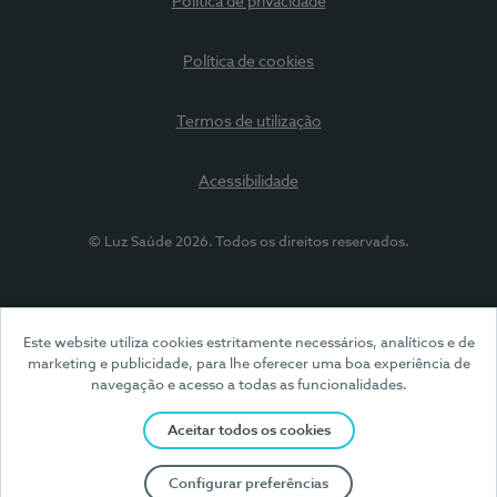
Política de privacidade
Política de cookies
Termos de utilização
Acessibilidade
© Luz Saúde 2026. Todos os direitos reservados.
Este website utiliza cookies estritamente necessários, analíticos e de
marketing e publicidade, para lhe oferecer uma boa experiência de
navegação e acesso a todas as funcionalidades.
Aceitar todos os cookies
Configurar preferências