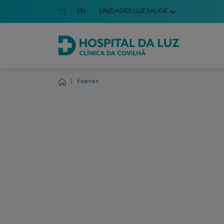
Idioma em Português
PT
English Language
EN
UNIDADES LUZ SAÚDE
Escolha o seu idioma
Hospital da Luz Clínica da Covilhã
Exames
Homepage