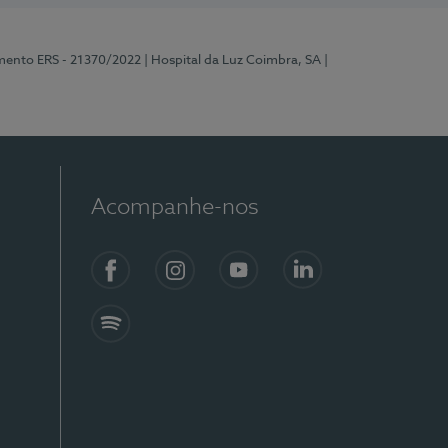
mento ERS - 21370/2022
| Hospital da Luz Coimbra, SA
|
Acompanhe-nos
Facebook
Instagram
YouTube
LinkedIn
Spotify