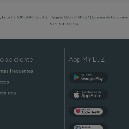
, Lote 13, 6200-546 Covilhã
| Registo ERS - E160629
| Licença de Funciona
NIPC 510 113 516
o ao cliente
App MY LUZ
ntas frequentes
ctos
Google Play
cte-nos
App Store
Apple Health