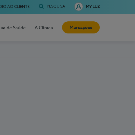
PESQUISA
OIO AO CLIENTE
MY LUZ
Marcações
uia de Saúde
A Clínica