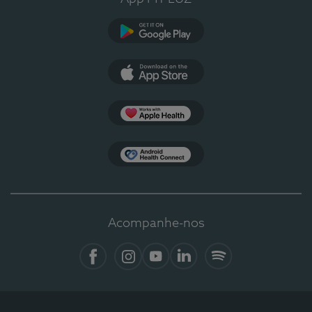
Google Play
App Store
Apple Health
Health Connect
Acompanhe-nos
Facebook
Instagram
YouTube
LinkedIn
Spotify