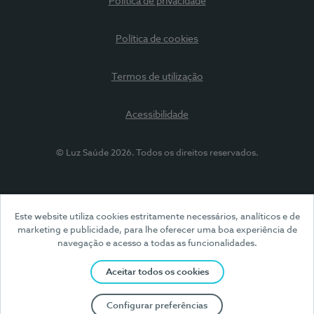
Política de privacidade
Política de cookies
Termos de utilização
Acessibilidade
© Luz Saúde 2026. Todos os direitos reservados.
Este website utiliza cookies estritamente necessários, analíticos e de
marketing e publicidade, para lhe oferecer uma boa experiência de
navegação e acesso a todas as funcionalidades.
Aceitar todos os cookies
Configurar preferências