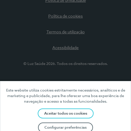
Política de privacidade
Política de cookies
Termos de utilização
Acessibilidade
© Luz Saúde 2026. Todos os direitos reservados.
Este website utiliza cookies estritamente necessários, analíticos e de
marketing e publicidade, para lhe oferecer uma boa experiência de
navegação e acesso a todas as funcionalidades.
Aceitar todos os cookies
Configurar preferências