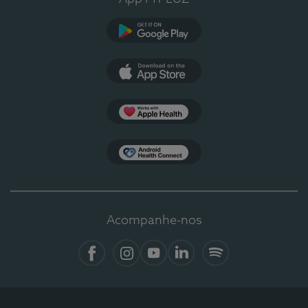
Google Play
App Store
Apple Health
Health Connect
Acompanhe-nos
Facebook
Instagram
YouTube
LinkedIn
Spotify