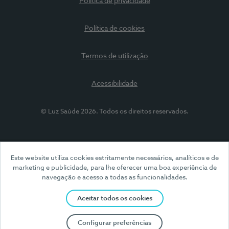
Política de privacidade
Política de cookies
Termos de utilização
Acessibilidade
© Luz Saúde 2026. Todos os direitos reservados.
Este website utiliza cookies estritamente necessários, analíticos e de
marketing e publicidade, para lhe oferecer uma boa experiência de
navegação e acesso a todas as funcionalidades.
Aceitar todos os cookies
Configurar preferências