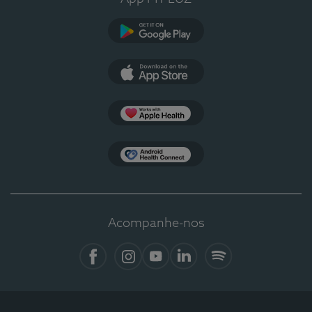
Google Play
App Store
Apple Health
Health Connect
Acompanhe-nos
Facebook
Instagram
YouTube
LinkedIn
Spotify