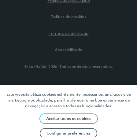
Política de privacidade
Política de cookies
Termos de utilização
Acessibilidade
© Luz Saúde 2026. Todos os direitos reservados.
Este website utiliza cookies estritamente necessários, analíticos e de
marketing e publicidade, para lhe oferecer uma boa experiência de
navegação e acesso a todas as funcionalidades.
Aceitar todos os cookies
Configurar preferências