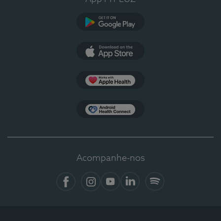
Google Play
App Store
Apple Health
Health Connect
Acompanhe-nos
Facebook
Instagram
YouTube
LinkedIn
Spotify