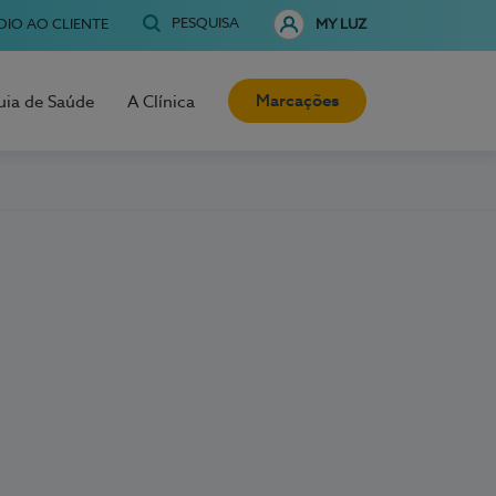
PESQUISA
OIO AO CLIENTE
MY LUZ
Marcações
uia de Saúde
A Clínica