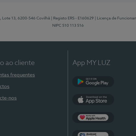
, Lote 13, 6200-546 Covilhã
| Registo ERS - E160629
| Licença de Funciona
NIPC 510 113 516
o ao cliente
App MY LUZ
ntas frequentes
ctos
Google Play
cte-nos
App Store
Apple Health