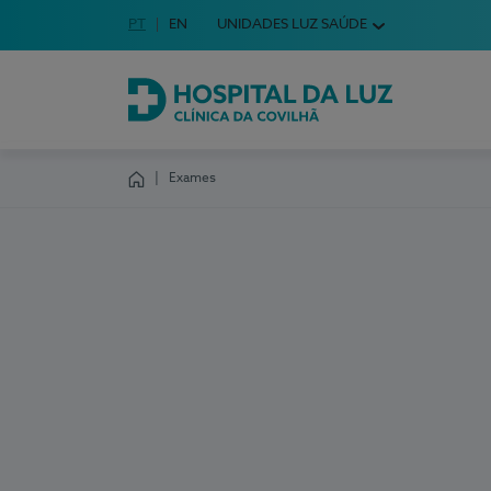
Idioma em Português
PT
English Language
EN
UNIDADES LUZ SAÚDE
Escolha o seu idioma
Hospital da Luz Clínica da Covilhã
Exames
Homepage