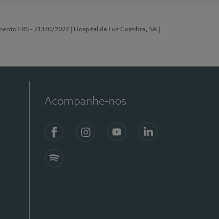
mento ERS - 21370/2022
| Hospital da Luz Coimbra, SA
|
Acompanhe-nos
Facebook
Instagram
YouTube
LinkedIn
Spotify