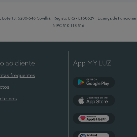
, Lote 13, 6200-546 Covilhã
| Registo ERS - E160629
| Licença de Funciona
NIPC 510 113 516
o ao cliente
App MY LUZ
ntas frequentes
ctos
Google Play
cte-nos
App Store
Apple Health