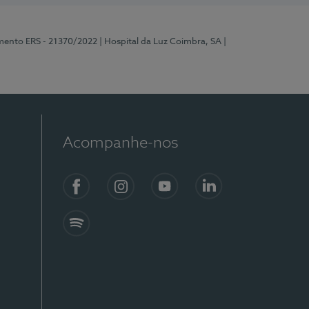
mento ERS - 21370/2022
| Hospital da Luz Coimbra, SA
|
Acompanhe-nos
Facebook
Instagram
YouTube
LinkedIn
Spotify