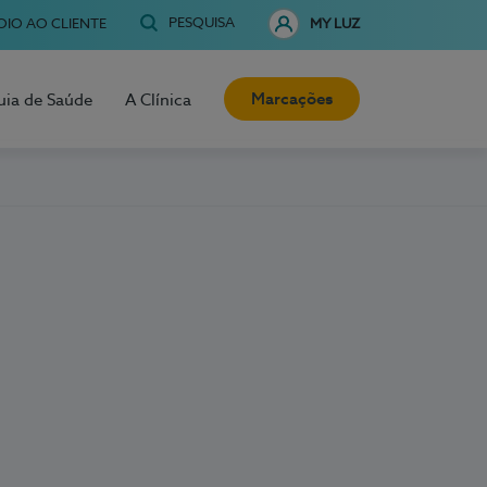
PESQUISA
OIO AO CLIENTE
MY LUZ
Marcações
uia de Saúde
A Clínica