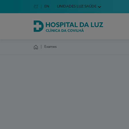
Idioma em Português
PT
English Language
EN
UNIDADES LUZ SAÚDE
Escolha o seu idioma
Hospital da Luz Clínica da Covilhã
Exames
Homepage