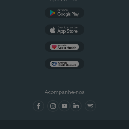
Google Play
App Store
Apple Health
Health Connect
Acompanhe-nos
Facebook
Instagram
YouTube
LinkedIn
Spotify