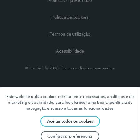
Política de privacidade
Política de cookies
Termos de utilização
Acessibilidade
© Luz Saúde 2026. Todos os direitos reservados.
Este website utiliza cookies estritamente necessários, analíticos e de
marketing e publicidade, para lhe oferecer uma boa experiência de
navegação e acesso a todas as funcionalidades.
Aceitar todos os cookies
Configurar preferências