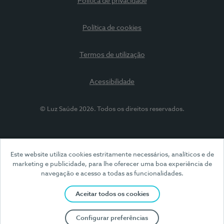
Política de privacidade
Política de cookies
Termos de utilização
Acessibilidade
© Luz Saúde 2026. Todos os direitos reservados.
Este website utiliza cookies estritamente necessários, analíticos e de
marketing e publicidade, para lhe oferecer uma boa experiência de
navegação e acesso a todas as funcionalidades.
Aceitar todos os cookies
Configurar preferências