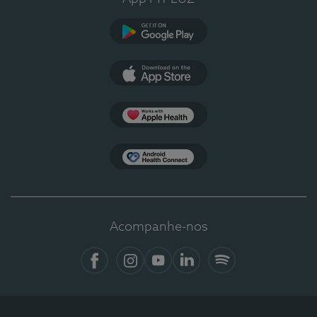
Google Play
App Store
Apple Health
Health Connect
Acompanhe-nos
Facebook
Instagram
YouTube
LinkedIn
Spotify