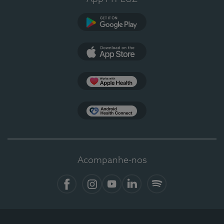
Google Play
App Store
Apple Health
Health Connect
Acompanhe-nos
Facebook
Instagram
YouTube
LinkedIn
Spotify