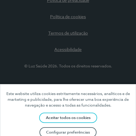
Política de privacidade
Política de cookies
Termos de utilização
Acessibilidade
© Luz Saúde 2026. Todos os direitos reservados.
Este website utiliza cookies estritamente necessários, analíticos e de
marketing e publicidade, para lhe oferecer uma boa experiência de
navegação e acesso a todas as funcionalidades.
Aceitar todos os cookies
Configurar preferências