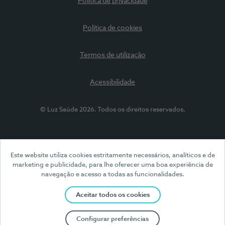
Política de privacidade
Política de cookies
Termos de utilização
Acessibilidade
© Luz Saúde 2026. Todos os direitos reservados.
Este website utiliza cookies estritamente necessários, analíticos e de
marketing e publicidade, para lhe oferecer uma boa experiência de
navegação e acesso a todas as funcionalidades.
Aceitar todos os cookies
Configurar preferências