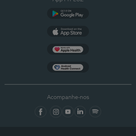
Google Play
App Store
Apple Health
Health Connect
Acompanhe-nos
Facebook
Instagram
YouTube
LinkedIn
Spotify