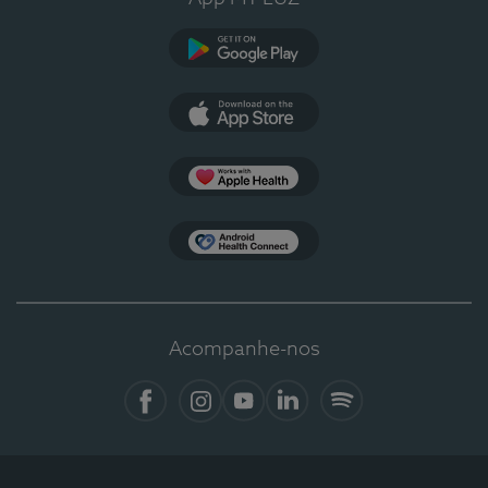
Google Play
App Store
Apple Health
Health Connect
Acompanhe-nos
Facebook
Instagram
YouTube
LinkedIn
Spotify