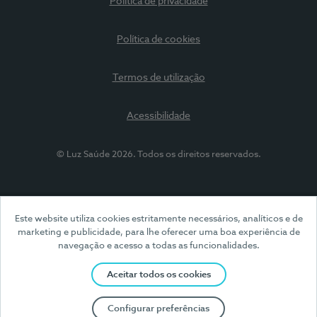
Política de privacidade
Política de cookies
Termos de utilização
Acessibilidade
© Luz Saúde 2026. Todos os direitos reservados.
Este website utiliza cookies estritamente necessários, analíticos e de
marketing e publicidade, para lhe oferecer uma boa experiência de
navegação e acesso a todas as funcionalidades.
Aceitar todos os cookies
Configurar preferências