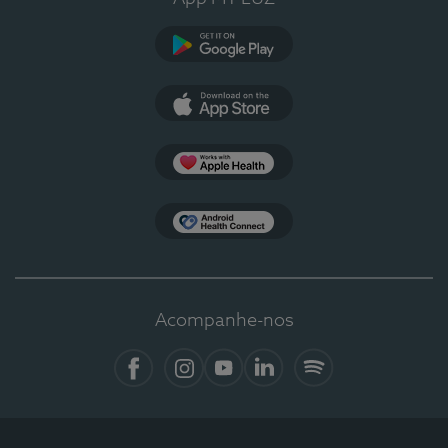
Google Play
App Store
Apple Health
Health Connect
Acompanhe-nos
Facebook
Instagram
YouTube
LinkedIn
Spotify