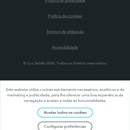
Política de privacidade
Política de cookies
Termos de utilização
Acessibilidade
© Luz Saúde 2026. Todos os direitos reservados.
Este website utiliza cookies estritamente necessários, analíticos e de
marketing e publicidade, para lhe oferecer uma boa experiência de
navegação e acesso a todas as funcionalidades.
Aceitar todos os cookies
Configurar preferências