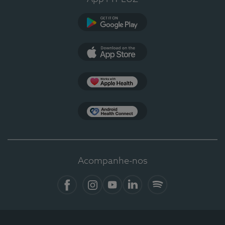
Google Play
App Store
Apple Health
Health Connect
Acompanhe-nos
Facebook
Instagram
YouTube
LinkedIn
Spotify