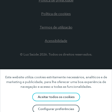
Política de privacidade
Política de cookies
Termos de utilização
Acessibilidade
© Luz Saúde 2026. Todos os direitos reservados.
Este website utiliza cookies estritamente necessários, analíticos e de
marketing e publicidade, para lhe oferecer uma boa experiência de
navegação e acesso a todas as funcionalidades.
Aceitar todos os cookies
Configurar preferências