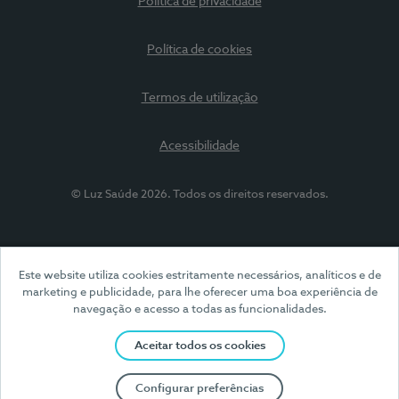
Política de privacidade
Política de cookies
Termos de utilização
Acessibilidade
© Luz Saúde 2026. Todos os direitos reservados.
Este website utiliza cookies estritamente necessários, analíticos e de
marketing e publicidade, para lhe oferecer uma boa experiência de
navegação e acesso a todas as funcionalidades.
Aceitar todos os cookies
Configurar preferências