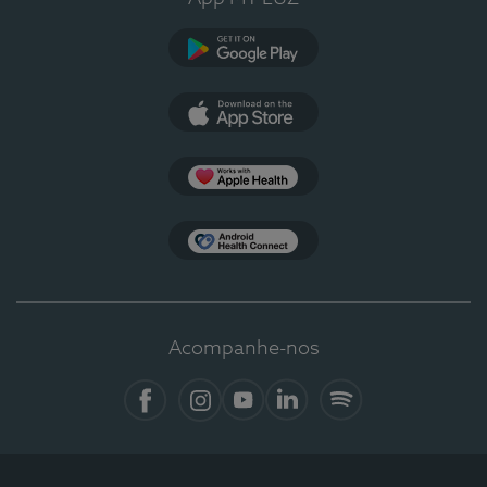
Google Play
App Store
Apple Health
Health Connect
Acompanhe-nos
Facebook
Instagram
YouTube
LinkedIn
Spotify