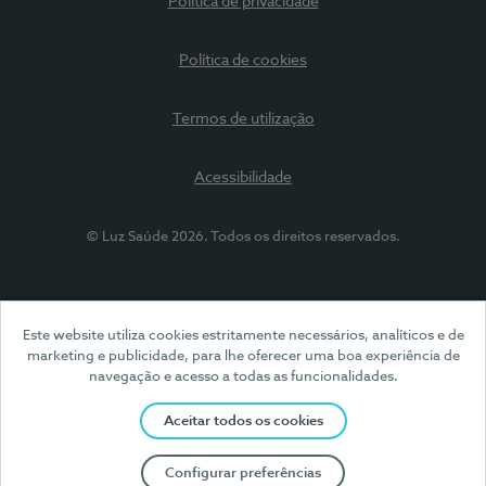
Política de privacidade
Política de cookies
Termos de utilização
Acessibilidade
© Luz Saúde 2026. Todos os direitos reservados.
Este website utiliza cookies estritamente necessários, analíticos e de
marketing e publicidade, para lhe oferecer uma boa experiência de
navegação e acesso a todas as funcionalidades.
Aceitar todos os cookies
Configurar preferências