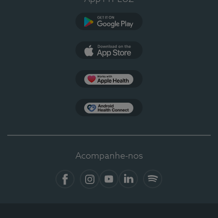
Google Play
App Store
Apple Health
Health Connect
Acompanhe-nos
Facebook
Instagram
YouTube
LinkedIn
Spotify