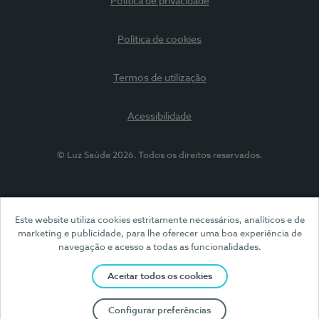
Política de privacidade
Política de cookies
Termos de utilização
Acessibilidade
© Luz Saúde 2026. Todos os direitos reservados.
Este website utiliza cookies estritamente necessários, analíticos e de
marketing e publicidade, para lhe oferecer uma boa experiência de
navegação e acesso a todas as funcionalidades.
Aceitar todos os cookies
Configurar preferências