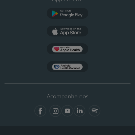
Google Play
App Store
Apple Health
Health Connect
Acompanhe-nos
Facebook
Instagram
YouTube
LinkedIn
Spotify