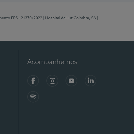
mento ERS - 21370/2022
| Hospital da Luz Coimbra, SA
|
Acompanhe-nos
Facebook
Instagram
YouTube
LinkedIn
Spotify