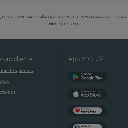
, Lote 13, 6200-546 Covilhã
| Registo ERS - E160629
| Licença de Funciona
NIPC 510 113 516
o ao cliente
App MY LUZ
ntas frequentes
ctos
Google Play
cte-nos
App Store
Apple Health