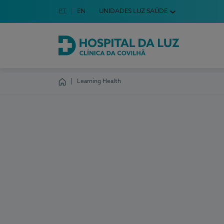
Idioma em Português
PT
English Language
EN
UNIDADES LUZ SAÚDE
Escolha o seu idioma
Hospital da Luz Clínica da Covilhã
Learning Health
Homepage