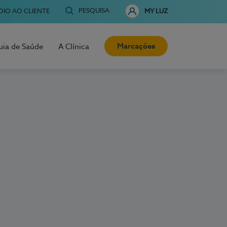
PESQUISA
OIO AO CLIENTE
MY LUZ
Marcações
uia de Saúde
A Clínica