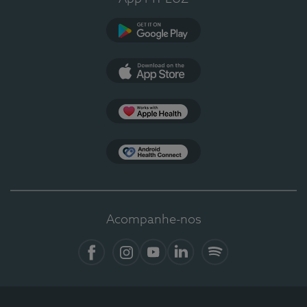
Google Play
App Store
Apple Health
Health Connect
Acompanhe-nos
Facebook
Instagram
YouTube
LinkedIn
Spotify