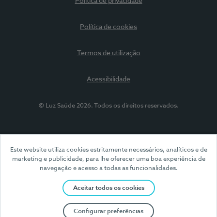
Política de privacidade
Política de cookies
Termos de utilização
Acessibilidade
© Luz Saúde 2026. Todos os direitos reservados.
Este website utiliza cookies estritamente necessários, analíticos e de
marketing e publicidade, para lhe oferecer uma boa experiência de
navegação e acesso a todas as funcionalidades.
Aceitar todos os cookies
Configurar preferências