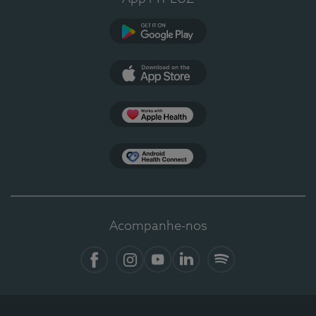
Google Play
App Store
Apple Health
Health Connect
Acompanhe-nos
Facebook
Instagram
YouTube
LinkedIn
Spotify