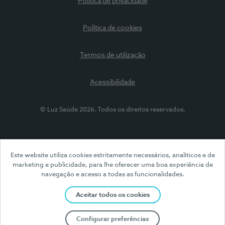
Política de privacidade
Política de cookies
Termos de utilização
Acessibilidade
© Luz Saúde 2026. Todos os direitos reservados.
Este website utiliza cookies estritamente necessários, analíticos e de
marketing e publicidade, para lhe oferecer uma boa experiência de
navegação e acesso a todas as funcionalidades.
Aceitar todos os cookies
Configurar preferências