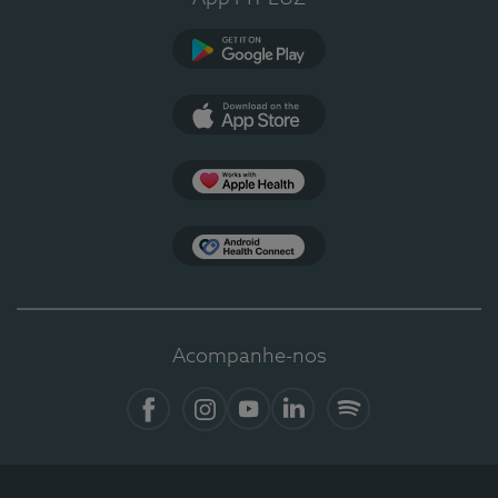
Google Play
App Store
Apple Health
Health Connect
Acompanhe-nos
Facebook
Instagram
YouTube
LinkedIn
Spotify