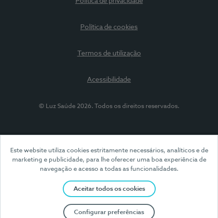
Política de privacidade
Política de cookies
Termos de utilização
Acessibilidade
© Luz Saúde 2026. Todos os direitos reservados.
Este website utiliza cookies estritamente necessários, analíticos e de
marketing e publicidade, para lhe oferecer uma boa experiência de
navegação e acesso a todas as funcionalidades.
Aceitar todos os cookies
Configurar preferências