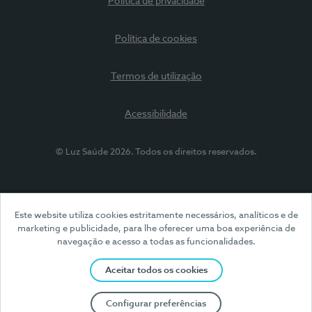
Política de privacidade
Política de cookies
Termos de utilização
Acessibilidade
© Luz Saúde 2026. Todos os direitos reservados.
Este website utiliza cookies estritamente necessários, analíticos e de
marketing e publicidade, para lhe oferecer uma boa experiência de
navegação e acesso a todas as funcionalidades.
Aceitar todos os cookies
Configurar preferências