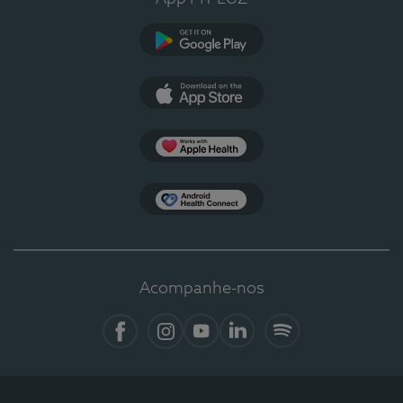
Google Play
App Store
Apple Health
Health Connect
Acompanhe-nos
Facebook
Instagram
YouTube
LinkedIn
Spotify