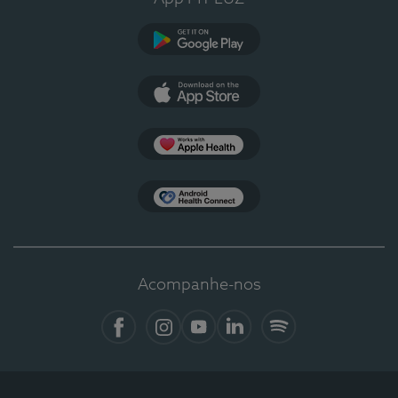
Google Play
App Store
Apple Health
Health Connect
Acompanhe-nos
Facebook
Instagram
YouTube
LinkedIn
Spotify