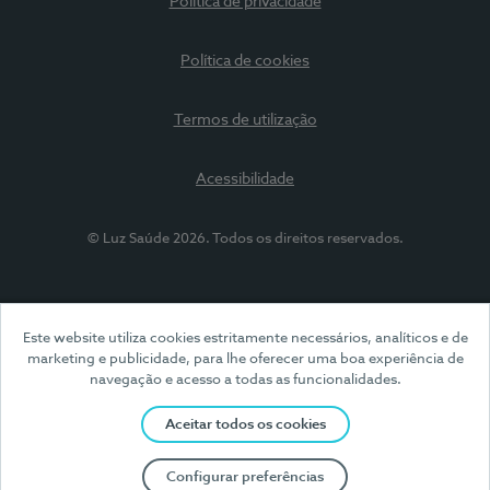
Política de privacidade
Política de cookies
Termos de utilização
Acessibilidade
© Luz Saúde 2026. Todos os direitos reservados.
Este website utiliza cookies estritamente necessários, analíticos e de
marketing e publicidade, para lhe oferecer uma boa experiência de
navegação e acesso a todas as funcionalidades.
Aceitar todos os cookies
Configurar preferências