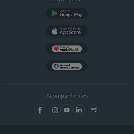
Google Play
App Store
Apple Health
Health Connect
Acompanhe-nos
Facebook
Instagram
YouTube
LinkedIn
Spotify