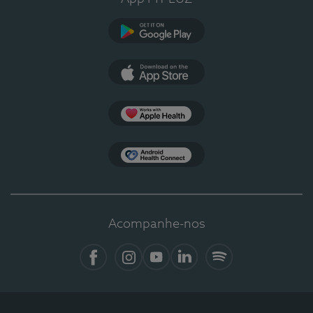
Google Play
App Store
Apple Health
Health Connect
Acompanhe-nos
Facebook
Instagram
YouTube
LinkedIn
Spotify