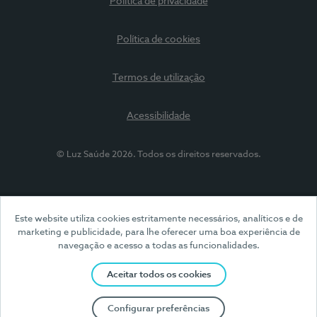
Política de privacidade
Política de cookies
Termos de utilização
Acessibilidade
© Luz Saúde 2026. Todos os direitos reservados.
Este website utiliza cookies estritamente necessários, analíticos e de
marketing e publicidade, para lhe oferecer uma boa experiência de
navegação e acesso a todas as funcionalidades.
Aceitar todos os cookies
Configurar preferências