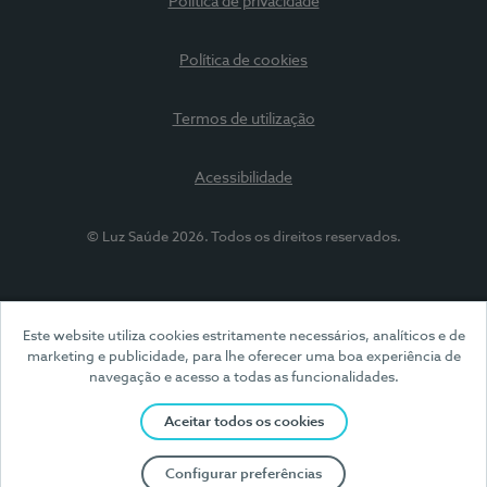
Política de privacidade
Política de cookies
Termos de utilização
Acessibilidade
© Luz Saúde 2026. Todos os direitos reservados.
Este website utiliza cookies estritamente necessários, analíticos e de
marketing e publicidade, para lhe oferecer uma boa experiência de
navegação e acesso a todas as funcionalidades.
Aceitar todos os cookies
Configurar preferências