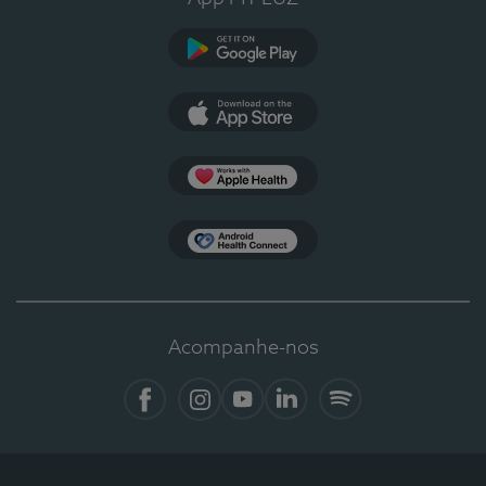
Google Play
App Store
Apple Health
Health Connect
Acompanhe-nos
Facebook
Instagram
YouTube
LinkedIn
Spotify