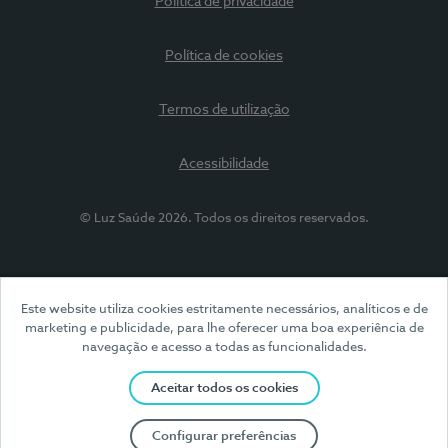
Política de privacidade
Política de cookies
Termos de utilização
Acessibilidade
© Luz Saúde 2026. Todos os direitos reservados.
Este website utiliza cookies estritamente necessários, analíticos e de
marketing e publicidade, para lhe oferecer uma boa experiência de
navegação e acesso a todas as funcionalidades.
Aceitar todos os cookies
Configurar preferências