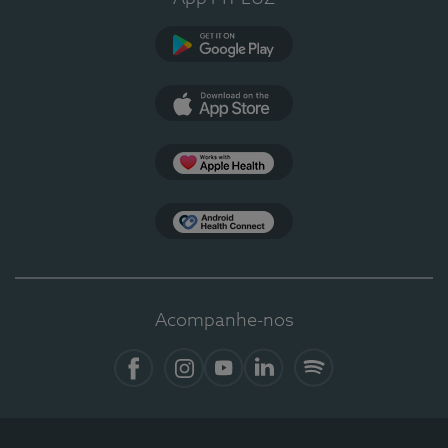
Google Play
App Store
Apple Health
Health Connect
Acompanhe-nos
Facebook
Instagram
YouTube
LinkedIn
Spotify