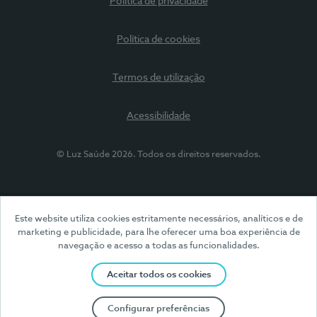
Política de privacidade
Política de cookies
Termos de utilização
Acessibilidade
© Luz Saúde 2026. Todos os direitos reservados.
Este website utiliza cookies estritamente necessários, analíticos e de
marketing e publicidade, para lhe oferecer uma boa experiência de
navegação e acesso a todas as funcionalidades.
Aceitar todos os cookies
Configurar preferências