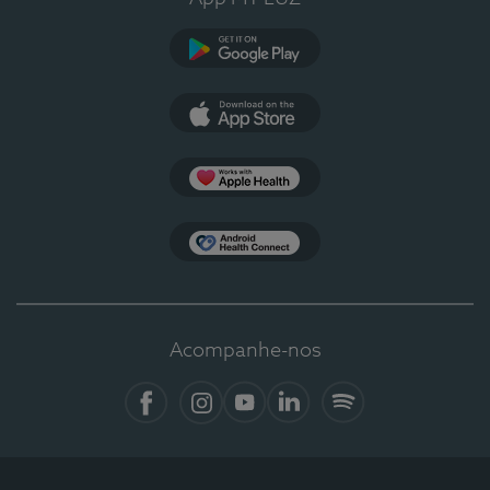
Google Play
App Store
Apple Health
Health Connect
Acompanhe-nos
Facebook
Instagram
YouTube
LinkedIn
Spotify