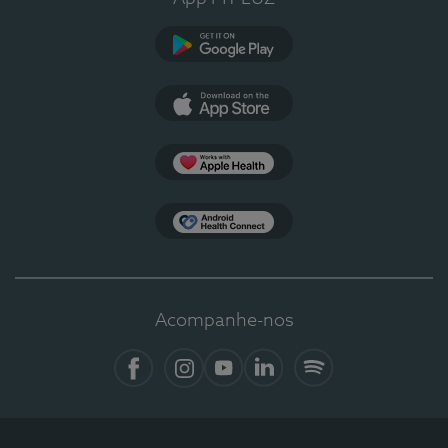
Google Play
App Store
Apple Health
Health Connect
Acompanhe-nos
Facebook
Instagram
YouTube
LinkedIn
Spotify