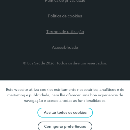
Política de privacidade
Política de cookies
Termos de utilização
Acessibilidade
© Luz Saúde 2026. Todos os direitos reservados.
Este website utiliza cookies estritamente necessários, analíticos e de
marketing e publicidade, para lhe oferecer uma boa experiência de
navegação e acesso a todas as funcionalidades.
Aceitar todos os cookies
Configurar preferências