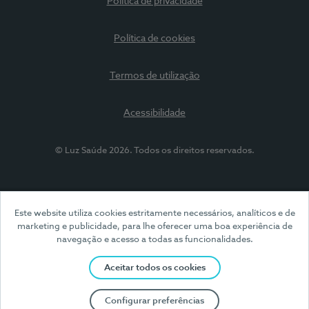
Política de privacidade
Política de cookies
Termos de utilização
Acessibilidade
© Luz Saúde 2026. Todos os direitos reservados.
Este website utiliza cookies estritamente necessários, analíticos e de
marketing e publicidade, para lhe oferecer uma boa experiência de
navegação e acesso a todas as funcionalidades.
Aceitar todos os cookies
Configurar preferências