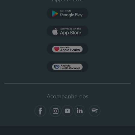
Google Play
App Store
Apple Health
Health Connect
Acompanhe-nos
Facebook
Instagram
YouTube
LinkedIn
Spotify