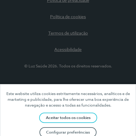
Política de privacidade
Política de cookies
Termos de utilização
Acessibilidade
© Luz Saúde 2026. Todos os direitos reservados.
Este website utiliza cookies estritamente necessários, analíticos e de
marketing e publicidade, para lhe oferecer uma boa experiência de
navegação e acesso a todas as funcionalidades.
Aceitar todos os cookies
Configurar preferências