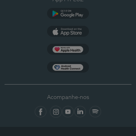
Google Play
App Store
Apple Health
Health Connect
Acompanhe-nos
Facebook
Instagram
YouTube
LinkedIn
Spotify