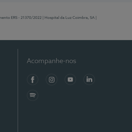
mento ERS - 21370/2022
| Hospital da Luz Coimbra, SA
|
Acompanhe-nos
Facebook
Instagram
YouTube
LinkedIn
Spotify