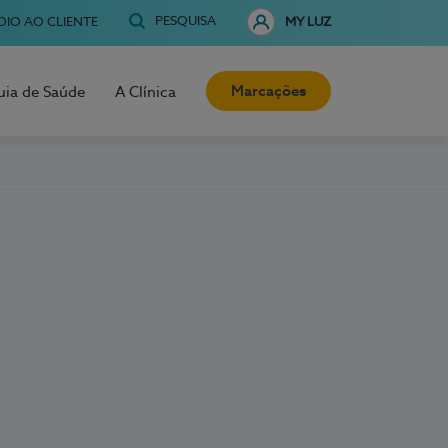
PESQUISA
OIO AO CLIENTE
MY LUZ
Marcações
uia de Saúde
A Clínica