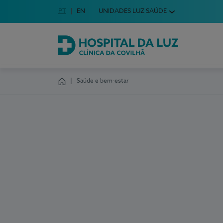
Idioma em Português
PT
English Language
EN
UNIDADES LUZ SAÚDE
Escolha o seu idioma
Hospital da Luz Clínica da Covilhã
Saúde e bem-estar
Homepage