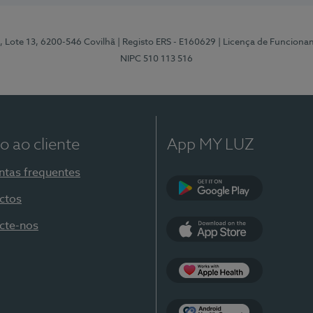
, Lote 13, 6200-546 Covilhã
| Registo ERS - E160629
| Licença de Funciona
NIPC 510 113 516
o ao cliente
App MY LUZ
ntas frequentes
ctos
Google Play
cte-nos
App Store
Apple Health