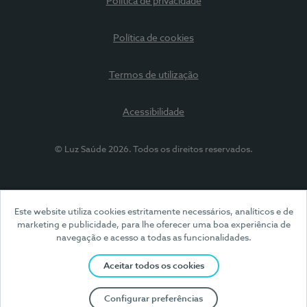
Política de privacidade
Política de cookies
Termos de utilização
Acessibilidade
© Luz Saúde 2026. Todos os direitos reservados.
Este website utiliza cookies estritamente necessários, analíticos e de
marketing e publicidade, para lhe oferecer uma boa experiência de
navegação e acesso a todas as funcionalidades.
Aceitar todos os cookies
Configurar preferências