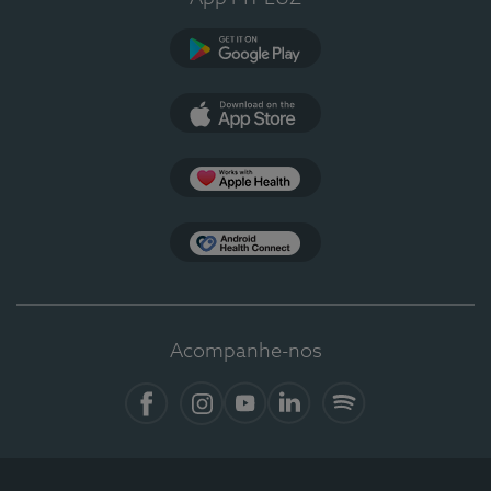
Google Play
App Store
Apple Health
Health Connect
Acompanhe-nos
Facebook
Instagram
YouTube
LinkedIn
Spotify