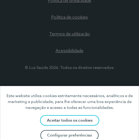
Política de privacidade
Política de cookies
Termos de utilização
Acessibilidade
© Luz Saúde 2026. Todos os direitos reservados.
Este website utiliza cookies estritamente necessários, analíticos e de
marketing e publicidade, para lhe oferecer uma boa experiência de
navegação e acesso a todas as funcionalidades.
Aceitar todos os cookies
Configurar preferências