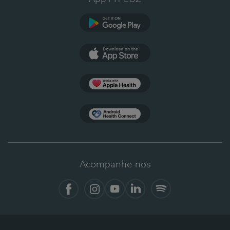
Google Play
App Store
Apple Health
Health Connect
Acompanhe-nos
Facebook
Instagram
YouTube
LinkedIn
Spotify