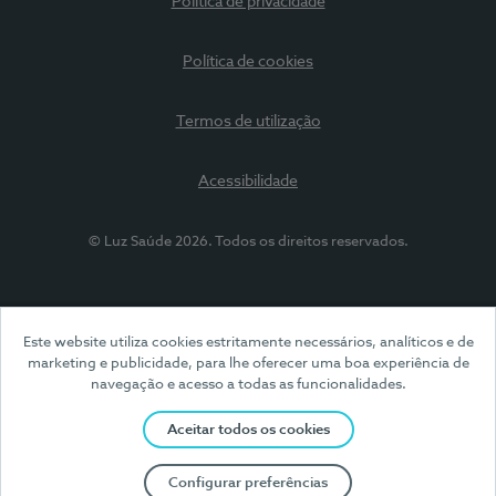
Política de privacidade
Política de cookies
Termos de utilização
Acessibilidade
© Luz Saúde 2026. Todos os direitos reservados.
Este website utiliza cookies estritamente necessários, analíticos e de
marketing e publicidade, para lhe oferecer uma boa experiência de
navegação e acesso a todas as funcionalidades.
Aceitar todos os cookies
Configurar preferências