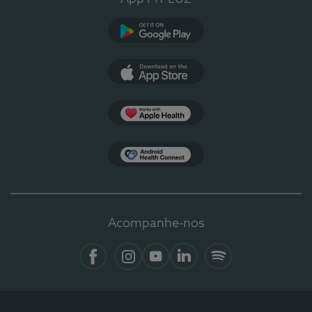
Google Play
App Store
Apple Health
Health Connect
Acompanhe-nos
Facebook
Instagram
YouTube
LinkedIn
Spotify