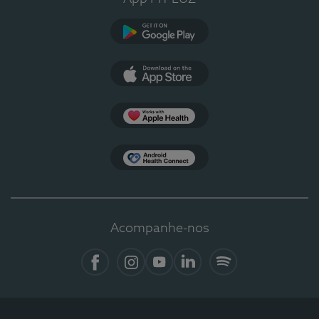
Google Play
App Store
Apple Health
Health Connect
Acompanhe-nos
Facebook
Instagram
YouTube
LinkedIn
Spotify