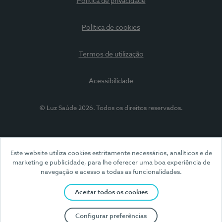
Política de privacidade
Política de cookies
Termos de utilização
Acessibilidade
© Luz Saúde 2026. Todos os direitos reservados.
Este website utiliza cookies estritamente necessários, analíticos e de
marketing e publicidade, para lhe oferecer uma boa experiência de
navegação e acesso a todas as funcionalidades.
Aceitar todos os cookies
Configurar preferências