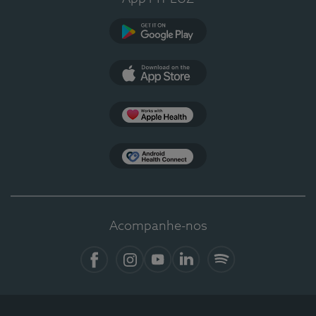
Google Play
App Store
Apple Health
Health Connect
Acompanhe-nos
Facebook
Instagram
YouTube
LinkedIn
Spotify