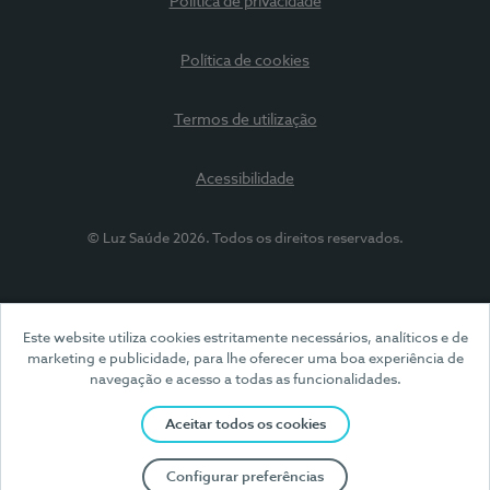
Política de privacidade
Política de cookies
Termos de utilização
Acessibilidade
© Luz Saúde 2026. Todos os direitos reservados.
Este website utiliza cookies estritamente necessários, analíticos e de
marketing e publicidade, para lhe oferecer uma boa experiência de
navegação e acesso a todas as funcionalidades.
Aceitar todos os cookies
Configurar preferências