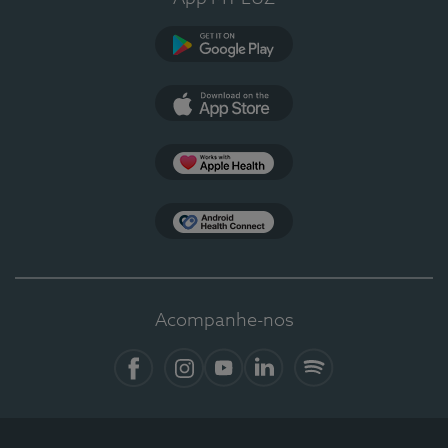
Google Play
App Store
Apple Health
Health Connect
Acompanhe-nos
Facebook
Instagram
YouTube
LinkedIn
Spotify