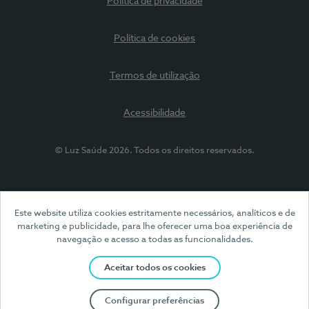
Política de privacidade
Política de cookies
Termos de utilização
Acessibilidade
© Luz Saúde 2026. Todos os direitos reservados.
Este website utiliza cookies estritamente necessários, analíticos e de
marketing e publicidade, para lhe oferecer uma boa experiência de
navegação e acesso a todas as funcionalidades.
Aceitar todos os cookies
Configurar preferências