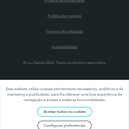
Política de privacidade
Política de cookies
Termos de utilização
Acessibilidade
© Luz Saúde 2026. Todos os direitos reservados.
Este website utiliza cookies estritamente necessários, analíticos e de
marketing e publicidade, para lhe oferecer uma boa experiência de
navegação e acesso a todas as funcionalidades.
Aceitar todos os cookies
Configurar preferências