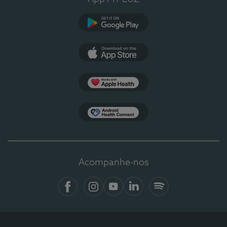
Google Play
App Store
Apple Health
Health Connect
Acompanhe-nos
Facebook
Instagram
YouTube
LinkedIn
Spotify