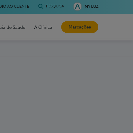
PESQUISA
OIO AO CLIENTE
MY LUZ
Marcações
uia de Saúde
A Clínica