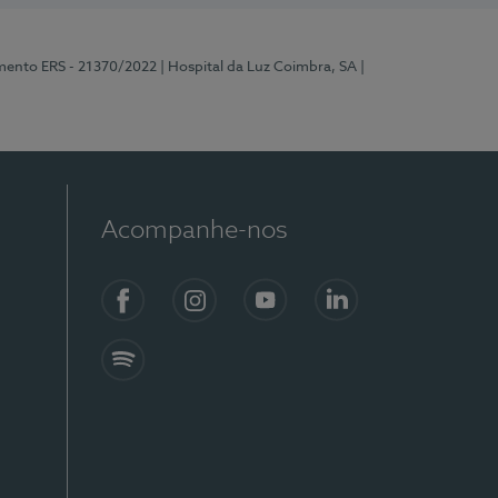
mento ERS - 21370/2022
| Hospital da Luz Coimbra, SA
|
Acompanhe-nos
Facebook
Instagram
YouTube
LinkedIn
Spotify