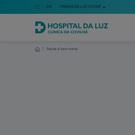
Idioma em Português
PT
English Language
EN
UNIDADES LUZ SAÚDE
Escolha o seu idioma
Hospital da Luz Clínica da Covilhã
Saúde e bem-estar
Homepage