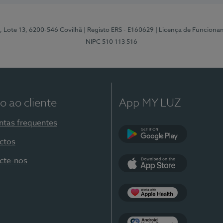
, Lote 13, 6200-546 Covilhã
| Registo ERS - E160629
| Licença de Funciona
NIPC 510 113 516
o ao cliente
App MY LUZ
ntas frequentes
ctos
Google Play
cte-nos
App Store
Apple Health