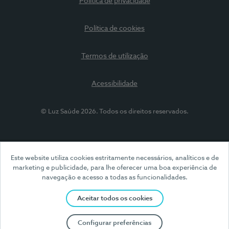
Política de privacidade
Política de cookies
Termos de utilização
Acessibilidade
© Luz Saúde 2026. Todos os direitos reservados.
Este website utiliza cookies estritamente necessários, analíticos e de
marketing e publicidade, para lhe oferecer uma boa experiência de
navegação e acesso a todas as funcionalidades.
Aceitar todos os cookies
Configurar preferências