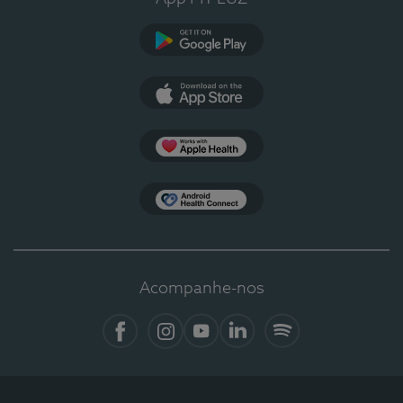
Google Play
App Store
Apple Health
Health Connect
Acompanhe-nos
Facebook
Instagram
YouTube
LinkedIn
Spotify