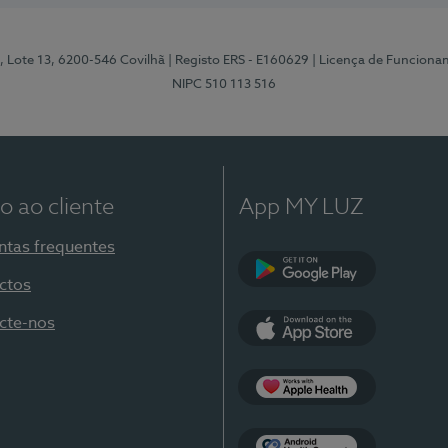
, Lote 13, 6200-546 Covilhã
| Registo ERS - E160629
| Licença de Funciona
NIPC 510 113 516
o ao cliente
App MY LUZ
ntas frequentes
ctos
Google Play
cte-nos
App Store
Apple Health