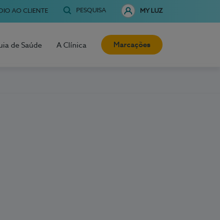
PESQUISA
OIO AO CLIENTE
MY LUZ
Marcações
uia de Saúde
A Clínica