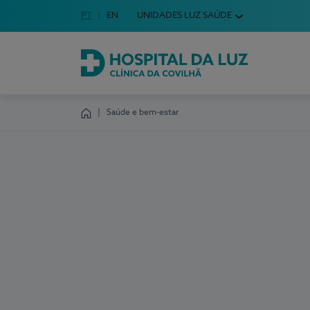
Idioma em Português
PT
English Language
EN
UNIDADES LUZ SAÚDE
Escolha o seu idioma
Hospital da Luz Clínica da Covilhã
Saúde e bem-estar
Homepage