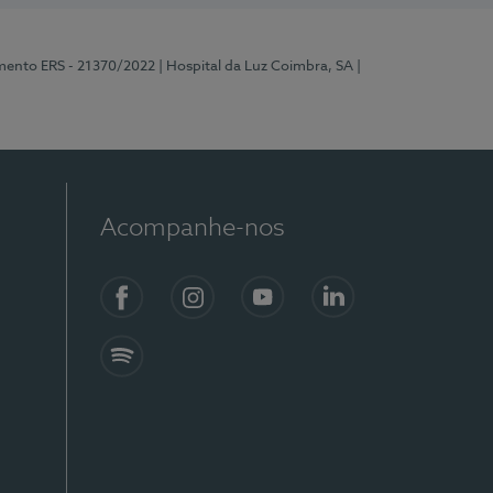
mento ERS - 21370/2022
| Hospital da Luz Coimbra, SA
|
Acompanhe-nos
Facebook
Instagram
YouTube
LinkedIn
Spotify